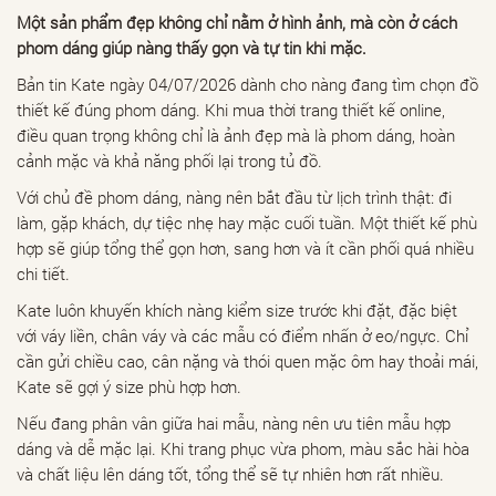
Một sản phẩm đẹp không chỉ nằm ở hình ảnh, mà còn ở cách
phom dáng giúp nàng thấy gọn và tự tin khi mặc.
Bản tin Kate ngày 04/07/2026 dành cho nàng đang tìm chọn đồ
thiết kế đúng phom dáng. Khi mua thời trang thiết kế online,
điều quan trọng không chỉ là ảnh đẹp mà là phom dáng, hoàn
cảnh mặc và khả năng phối lại trong tủ đồ.
Với chủ đề phom dáng, nàng nên bắt đầu từ lịch trình thật: đi
làm, gặp khách, dự tiệc nhẹ hay mặc cuối tuần. Một thiết kế phù
hợp sẽ giúp tổng thể gọn hơn, sang hơn và ít cần phối quá nhiều
chi tiết.
Kate luôn khuyến khích nàng kiểm size trước khi đặt, đặc biệt
với váy liền, chân váy và các mẫu có điểm nhấn ở eo/ngực. Chỉ
cần gửi chiều cao, cân nặng và thói quen mặc ôm hay thoải mái,
Kate sẽ gợi ý size phù hợp hơn.
Nếu đang phân vân giữa hai mẫu, nàng nên ưu tiên mẫu hợp
dáng và dễ mặc lại. Khi trang phục vừa phom, màu sắc hài hòa
và chất liệu lên dáng tốt, tổng thể sẽ tự nhiên hơn rất nhiều.