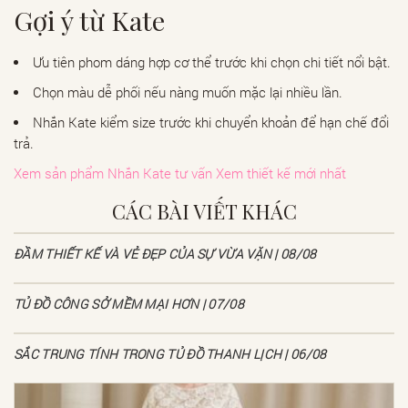
Gợi ý từ Kate
Ưu tiên phom dáng hợp cơ thể trước khi chọn chi tiết nổi bật.
Chọn màu dễ phối nếu nàng muốn mặc lại nhiều lần.
Nhắn Kate kiểm size trước khi chuyển khoản để hạn chế đổi
trả.
Xem sản phẩm
Nhắn Kate tư vấn
Xem thiết kế mới nhất
CÁC BÀI VIẾT KHÁC
ĐẦM THIẾT KẾ VÀ VẺ ĐẸP CỦA SỰ VỪA VẶN | 08/08
TỦ ĐỒ CÔNG SỞ MỀM MẠI HƠN | 07/08
SẮC TRUNG TÍNH TRONG TỦ ĐỒ THANH LỊCH | 06/08