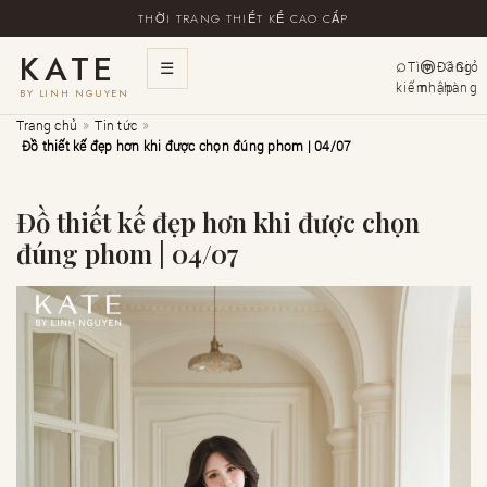
THỜI TRANG THIẾT KẾ CAO CẤP
KATE
☰
Tìm
Đăng
Giỏ
kiếm
nhập
hàng
BY LINH NGUYEN
»
»
Trang chủ
Tin tức
Đồ thiết kế đẹp hơn khi được chọn đúng phom | 04/07
Đồ thiết kế đẹp hơn khi được chọn
đúng phom | 04/07