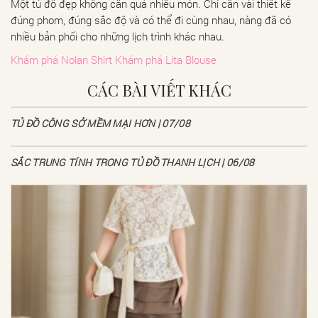
Một tủ đồ đẹp không cần quá nhiều món. Chỉ cần vài thiết kế
đúng phom, đúng sắc độ và có thể đi cùng nhau, nàng đã có
nhiều bản phối cho những lịch trình khác nhau.
Khám phá Nolan Shirt
Khám phá Lita Blouse
CÁC BÀI VIẾT KHÁC
TỦ ĐỒ CÔNG SỞ MỀM MẠI HƠN | 07/08
SẮC TRUNG TÍNH TRONG TỦ ĐỒ THANH LỊCH | 06/08