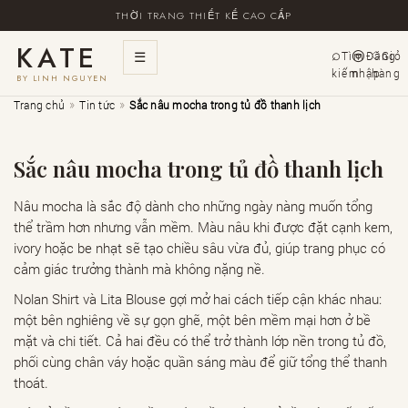
THỜI TRANG THIẾT KẾ CAO CẤP
KATE
☰
Tìm
Đăng
Giỏ
kiếm
nhập
hàng
BY LINH NGUYEN
»
»
Trang chủ
Tin tức
Sắc nâu mocha trong tủ đồ thanh lịch
Sắc nâu mocha trong tủ đồ thanh lịch
Nâu mocha là sắc độ dành cho những ngày nàng muốn tổng
thể trầm hơn nhưng vẫn mềm. Màu nâu khi được đặt cạnh kem,
ivory hoặc be nhạt sẽ tạo chiều sâu vừa đủ, giúp trang phục có
cảm giác trưởng thành mà không nặng nề.
Nolan Shirt và Lita Blouse gợi mở hai cách tiếp cận khác nhau:
một bên nghiêng về sự gọn ghẽ, một bên mềm mại hơn ở bề
mặt và chi tiết. Cả hai đều có thể trở thành lớp nền trong tủ đồ,
phối cùng chân váy hoặc quần sáng màu để giữ tổng thể thanh
thoát.