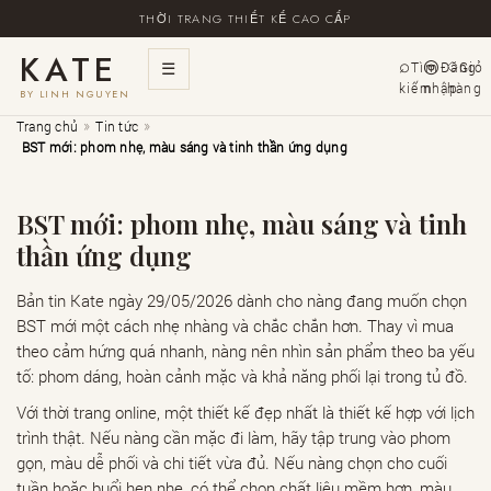
THỜI TRANG THIẾT KẾ CAO CẤP
KATE
☰
Tìm
Đăng
Giỏ
kiếm
nhập
hàng
BY LINH NGUYEN
»
»
Trang chủ
Tin tức
BST mới: phom nhẹ, màu sáng và tinh thần ứng dụng
BST mới: phom nhẹ, màu sáng và tinh
thần ứng dụng
Bản tin Kate ngày 29/05/2026 dành cho nàng đang muốn chọn
BST mới một cách nhẹ nhàng và chắc chắn hơn. Thay vì mua
theo cảm hứng quá nhanh, nàng nên nhìn sản phẩm theo ba yếu
tố: phom dáng, hoàn cảnh mặc và khả năng phối lại trong tủ đồ.
Với thời trang online, một thiết kế đẹp nhất là thiết kế hợp với lịch
trình thật. Nếu nàng cần mặc đi làm, hãy tập trung vào phom
gọn, màu dễ phối và chi tiết vừa đủ. Nếu nàng chọn cho cuối
tuần hoặc buổi hẹn nhẹ, có thể chọn chất liệu mềm hơn, màu