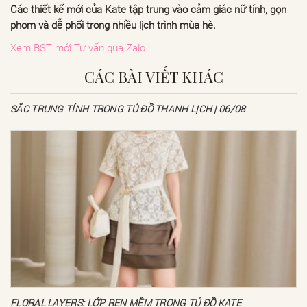
Các thiết kế mới của Kate tập trung vào cảm giác nữ tính, gọn
phom và dễ phối trong nhiều lịch trình mùa hè.
Xem BST mới
Tư vấn qua Zalo
CÁC BÀI VIẾT KHÁC
SẮC TRUNG TÍNH TRONG TỦ ĐỒ THANH LỊCH | 06/08
FLORAL LAYERS: LỚP REN MỀM TRONG TỦ ĐỒ KATE