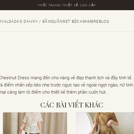
THỜI TRANG THIẾT KẾ CAO CẤP
IVALS
ÁO
ÁO DÀI
VÁY / ĐẦM
QUẦN
SET BỘ
CASHMERE
BLOG
estnut Dress mang đến cho nàng vẻ đẹp thanh lịch và đầy tinh tế.
 và điểm nhấn xếp bèo nhẹ trước ngực tạo vẻ ngoài ngọt ngào, nữ tín
mại càng làm tô điểm cho thiết kế thêm phần cuốn hút.
CÁC BÀI VIẾT KHÁC