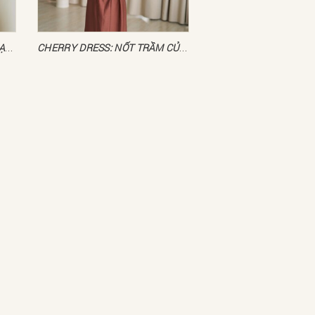
BONIE SET: BẢN PHỐI LIỀN MẠCH
CHERRY DRESS: NỐT TRẦM CỦA THÁNG TÁM