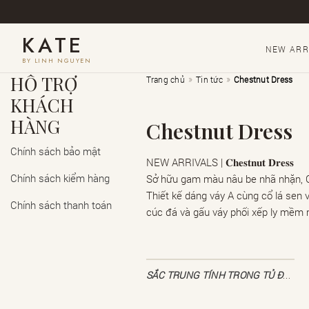
KATE
NEW ARR
BY LINH NGUYEN
HỖ TRỢ
»
»
Trang chủ
Tin tức
Chestnut Dress
KHÁCH
HÀNG
Chestnut Dress
Chính sách bảo mật
NEW ARRIVALS | 𝐂𝐡𝐞𝐬𝐭𝐧𝐮𝐭 𝐃𝐫𝐞𝐬𝐬
Chính sách kiểm hàng
Sở hữu gam màu nâu be nhã nhặn, Ch
Thiết kế dáng váy A cùng cổ lá sen
Chính sách thanh toán
cúc đá và gấu váy phối xếp ly mềm 
SẮC TRUNG TÍNH TRONG TỦ ĐỒ THANH LỊCH | 06/08