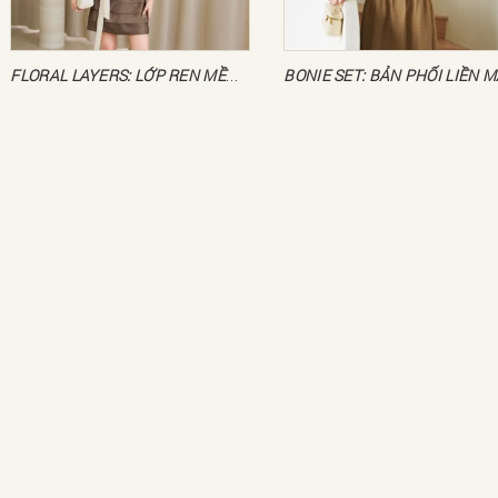
FLORAL LAYERS: LỚP REN MỀM TRONG TỦ ĐỒ KATE