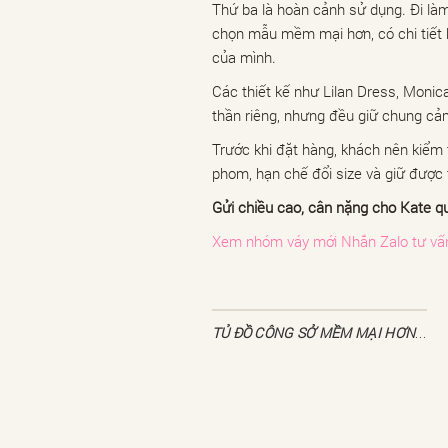
Thứ ba là hoàn cảnh sử dụng. Đi làm 
chọn mẫu mềm mại hơn, có chi tiết 
của mình.
Các thiết kế như Lilan Dress, Monic
thần riêng, nhưng đều giữ chung cảm
Trước khi đặt hàng, khách nên kiểm 
phom, hạn chế đổi size và giữ được 
Gửi chiều cao, cân nặng cho Kate q
Xem nhóm váy mới
Nhắn Zalo tư vấ
TỦ ĐỒ CÔNG SỞ MỀM MẠI HƠN | 07/08