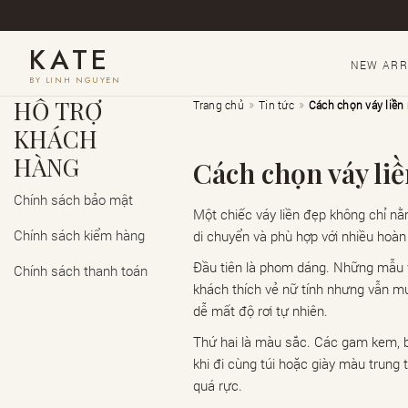
KATE
NEW ARR
BY LINH NGUYEN
HỖ TRỢ
»
»
Trang chủ
Tin tức
Cách chọn váy liền
KHÁCH
HÀNG
Cách chọn váy li
Chính sách bảo mật
Một chiếc váy liền đẹp không chỉ nằ
Chính sách kiểm hàng
di chuyển và phù hợp với nhiều hoàn
Đầu tiên là phom dáng. Những mẫu v
Chính sách thanh toán
khách thích vẻ nữ tính nhưng vẫn mu
dễ mất độ rơi tự nhiên.
Thứ hai là màu sắc. Các gam kem, b
khi đi cùng túi hoặc giày màu trun
quá rực.