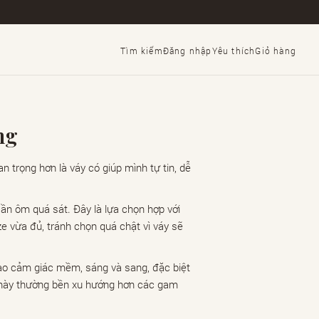
Tìm kiếm
Đăng nhập
Yêu thích
Giỏ hàng
ng
 trọng hơn là váy có giúp mình tự tin, dễ
n ôm quá sát. Đây là lựa chọn hợp với
e vừa đủ, tránh chọn quá chật vì váy sẽ
ạo cảm giác mềm, sáng và sang, đặc biệt
u này thường bền xu hướng hơn các gam