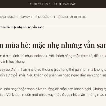
THỜI TRANG THIẾT KẾ CAO CẤP
IVALS
ÁO
ÁO DÀI
VÁY / ĐẦM
QUẦN
SET BỘ
CASHMERE
BLOG
 mùa hè: mặc nhẹ nhưng vẫn sang
ền mùa hè: mặc nhẹ nhưng vẫn sa
m ở hình ảnh khi chụp lookbook. Với khách hàng mặc thực tế, điều quan
 cảnh hay không.
áy có điểm nhấn nhẹ ở eo thường giúp tổng thể gọn hơn mà không cầ
ốn sự thoải mái. Nếu khách có phần vai hoặc ngực đầy, nên chọn siz
e, nâu nhạt hoặc xanh olive thường dễ mặc hơn khách nghĩ. Chúng t
g tính. Với khách muốn một chiếc váy mặc được nhiều lần, những mà