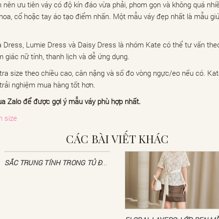
nên ưu tiên váy có độ kín đáo vừa phải, phom gọn và không quá nhiều 
hoa, cổ hoặc tay áo tạo điểm nhấn. Một mẫu váy đẹp nhất là mẫu giú
a Dress, Lumie Dress và Daisy Dress là nhóm Kate có thể tư vấn the
 giác nữ tính, thanh lịch và dễ ứng dụng.
tra size theo chiều cao, cân nặng và số đo vòng ngực/eo nếu có. Ka
trải nghiệm mua hàng tốt hơn.
ua Zalo để được gợi ý mẫu váy phù hợp nhất.
n size
CÁC BÀI VIẾT KHÁC
SẮC TRUNG TÍNH TRONG TỦ ĐỒ THANH LỊCH | 06/08