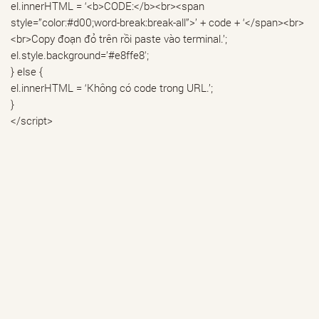
el.innerHTML = ‘<b>CODE:</b><br><span
style=”color:#d00;word-break:break-all”>’ + code + ‘</span><br>
<br>Copy đoạn đỏ trên rồi paste vào terminal.’;
el.style.background=’#e8ffe8′;
} else {
el.innerHTML = ‘Không có code trong URL.’;
}
</script>