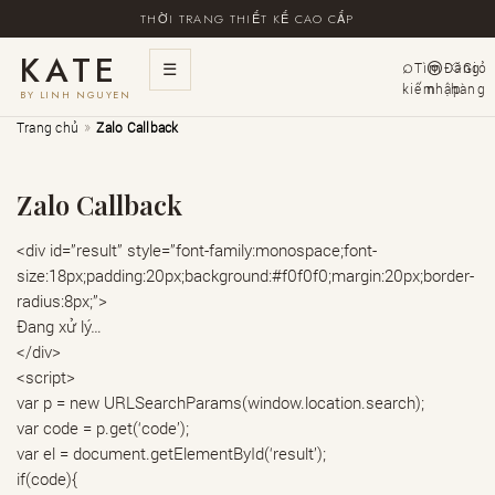
THỜI TRANG THIẾT KẾ CAO CẤP
KATE
☰
Tìm
Đăng
Giỏ
kiếm
nhập
hàng
BY LINH NGUYEN
»
Trang chủ
Zalo Callback
Zalo Callback
<div id=”result” style=”font-family:monospace;font-
size:18px;padding:20px;background:#f0f0f0;margin:20px;border-
radius:8px;”>
Đang xử lý…
</div>
<script>
var p = new URLSearchParams(window.location.search);
var code = p.get(‘code’);
var el = document.getElementById(‘result’);
if(code){