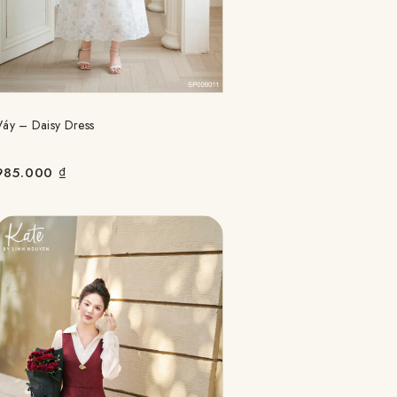
Váy – Daisy Dress
985.000
₫