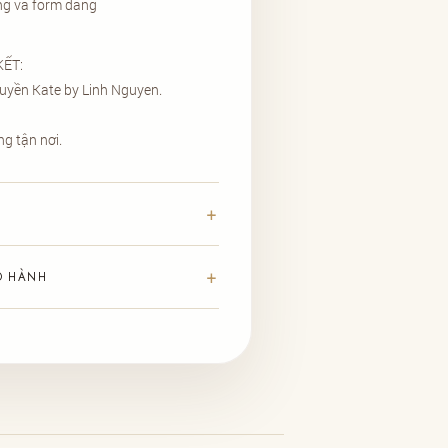
ng và form dáng
M KẾT:
uyền Kate by Linh Nguyen.
g tận nơi.
O HÀNH