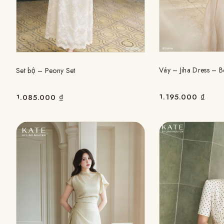
Váy – Jiha Dress – B
Set bộ – Peony Set
1.195.000
₫
1.085.000
₫