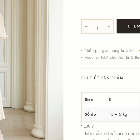
Váy
−
+
THÊM
1
-
Monica
Dress
Miễn phí giao hàng từ 500K
số
Voucher 100K cho đơn từ 2 thi
lượng
CHI TIẾT SẢN PHẨM
Size
S
Số đo
45 – 51kg
• Lưu ý:
– Màu sắc có thể chênh nhẹ d