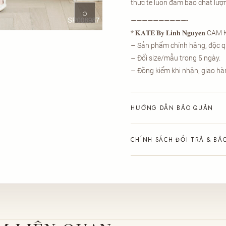
thực tế luôn đảm bảo chất lượ
⌕
——————————-
* 𝐊𝐀𝐓𝐄 𝐁𝐲 𝐋𝐢𝐧𝐡 𝐍𝐠𝐮𝐲𝐞𝐧 CA
– Sản phẩm chính hãng, độc q
– Đổi size/mẫu trong 5 ngày.
– Đồng kiểm khi nhận, giao hàn
HƯỚNG DẪN BẢO QUẢN
CHÍNH SÁCH ĐỔI TRẢ & BẢ