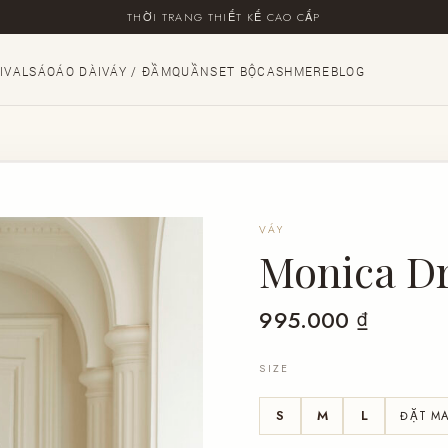
MIỄN PHÍ GIAO HÀNG CHO ĐƠN TỪ 500K
THỜI TRANG THIẾT KẾ CAO CẤP
IVALS
ÁO
ÁO DÀI
VÁY / ĐẦM
QUẦN
SET BỘ
CASHMERE
BLOG
VÁY
Monica Dr
995.000
₫
SIZE
S
M
L
ĐẶT M