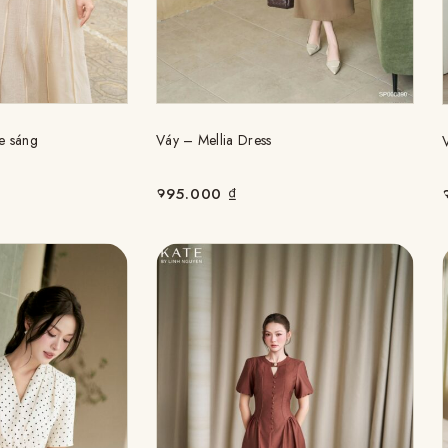
e sáng
Váy – Mellia Dress
995.000
₫