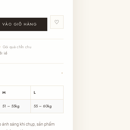
♡
 VÀO GIỎ HÀNG
Gói quà chỉn chu
ết kế
M
L
51 – 55kg
55 – 60kg
o ánh sáng khi chụp, sản phẩm