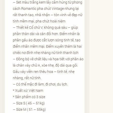
– Set màu trắng kem lấy cảm húng từ phong
cách Romantic pha chút Vintage nhưng lại
rất thanh tao, nhã nhặn – tôn vinh vẻ đẹp nữ
tính mềm mại, pha chút hoài niệm
– Thiết kế Cổ chữ V, không quá sâu – giúp
phần thân dài và cân đối hơn. Điểm nhấn là
phần gấu áo được cắt lượn sóng tinh tế, tạo
điểm nhấn mềm mại. Điểm xuyến thêm là hai
chiếc nơ đính nhẹ nhàng nữ tính thanh lịch
– Đồng bộ về chất liệu và họa tiết với phần áo
là chân váy chữ A, xòe nhẹ, độ dài qua gối.
Gấu váy viền ren thêu hoa – tinh tế, nhẹ
nhàng, rất nữ tính.
– Có thể mặc đi làm, đi chơi, du lịch.
* Xuất xứ: Việt Nam
* Sản phẩm có 3 size
– Size S ( 45 – 51kg)
– Size M ( 51 – 55kg)