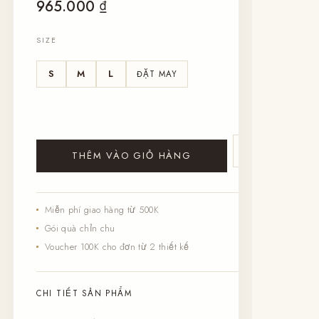
965.000
₫
SIZE
S
M
L
ĐẶT MAY
♡
THÊM VÀO GIỎ HÀNG
Miễn phí giao hàng từ 500K
Gói quà chỉn chu
Voucher 100K cho đơn từ 2 thiết kế
CHI TIẾT SẢN PHẨM