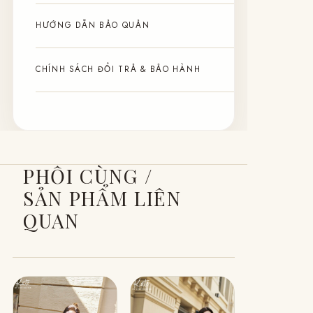
HƯỚNG DẪN BẢO QUẢN
CHÍNH SÁCH ĐỔI TRẢ & BẢO HÀNH
PHỐI CÙNG /
SẢN PHẨM LIÊN
QUAN