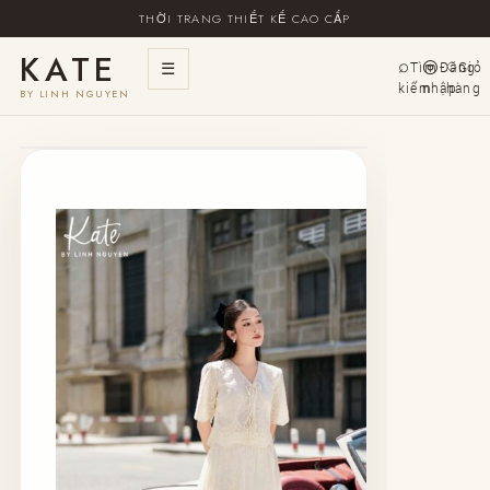
THỜI TRANG THIẾT KẾ CAO CẤP
KATE
☰
Tìm
Đăng
Giỏ
kiếm
nhập
hàng
BY LINH NGUYEN