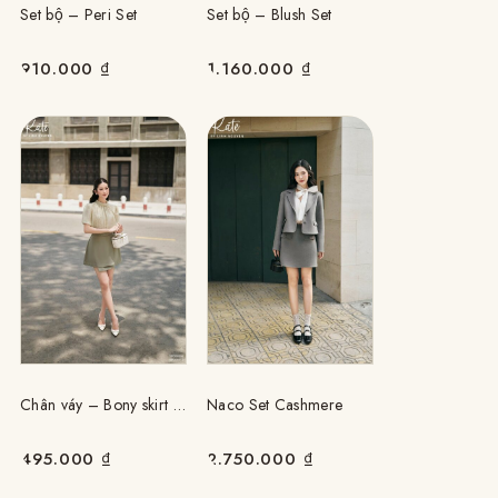
Set bộ – Blush Set
Set bộ – Peri Set
1.160.000
₫
910.000
₫
Chân váy – Bony skirt – Xanh mint
Naco Set Cashmere
495.000
₫
2.750.000
₫