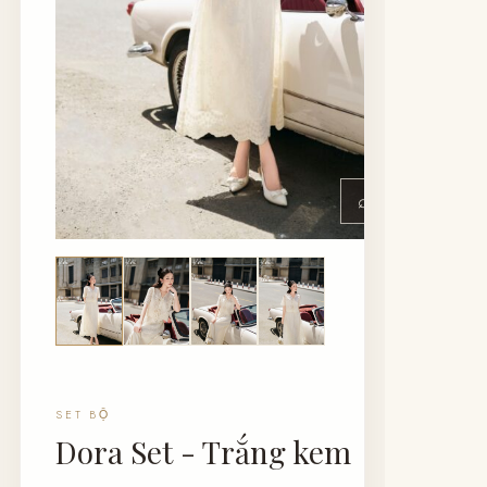
⌕
SET BỘ
Dora Set - Trắng kem