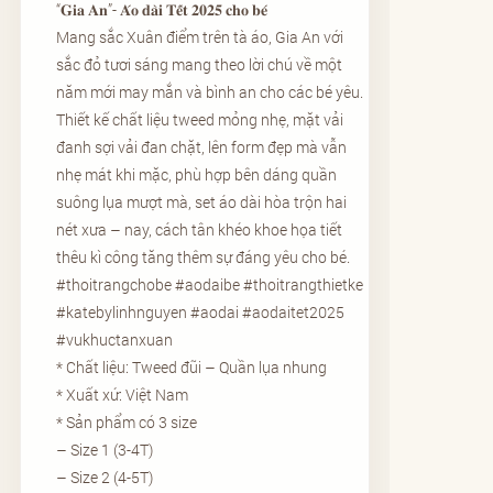
“𝐆𝐢𝐚 𝐀𝐧”- 𝐀́𝐨 𝐝𝐚̀𝐢 𝐓𝐞̂́𝐭 𝟐𝟎𝟐𝟓 𝐜𝐡𝐨 𝐛𝐞́
₫
Mang sắc Xuân điểm trên tà áo, Gia An với
đ
sắc đỏ tươi sáng mang theo lời chú về một
ế
năm mới may mắn và bình an cho các bé yêu.
n
Thiết kế chất liệu tweed mỏng nhẹ, mặt vải
6
đanh sợi vải đan chặt, lên form đẹp mà vẫn
8
nhẹ mát khi mặc, phù hợp bên dáng quần
0
suông lụa mượt mà, set áo dài hòa trộn hai
.
nét xưa – nay, cách tân khéo khoe họa tiết
0
thêu kì công tăng thêm sự đáng yêu cho bé.
0
0
#thoitrangchobe #aodaibe #thoitrangthietke
#katebylinhnguyen #aodai #aodaitet2025
₫
#vukhuctanxuan
* Chất liệu: Tweed đũi – Quần lụa nhung
* Xuất xứ: Việt Nam
* Sản phẩm có 3 size
– Size 1 (3-4T)
– Size 2 (4-5T)