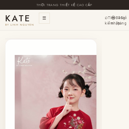
THỜI TRANG THIẾT KẾ CAO CẤP
KATE
☰
Tìm
Đăng
Giỏ
kiếm
nhập
hàng
BY LINH NGUYEN