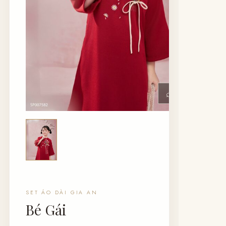
⌕
SET ÁO DÀI GIA AN
Bé Gái