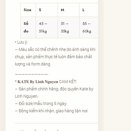
Size
S
M
L
Số
45 –
51 –
55 –
đo
51kg
55kg
60kg
• Lưu ý:
– Màu sắc có thể chênh nhẹ do ánh sáng khi
chụp, sản phẩm thực tế luôn đảm bảo chất
lượng và form dáng
——————————-
* 𝐊𝐀𝐓𝐄 𝐁𝐲 𝐋𝐢𝐧𝐡 𝐍𝐠𝐮𝐲𝐞𝐧 CAM KẾT:
– Sản phẩm chính hãng, độc quyền Kate by
Linh Nguyen.
– Đổi size/mẫu trong 5 ngày.
– Đồng kiểm khi nhận, giao hàng tận nơi.