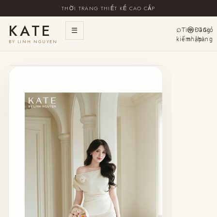
THỜI TRANG THIẾT KẾ CAO CẤP
KATE
☰
Tìm
Đăng
Giỏ
kiếm
nhập
hàng
BY LINH NGUYEN