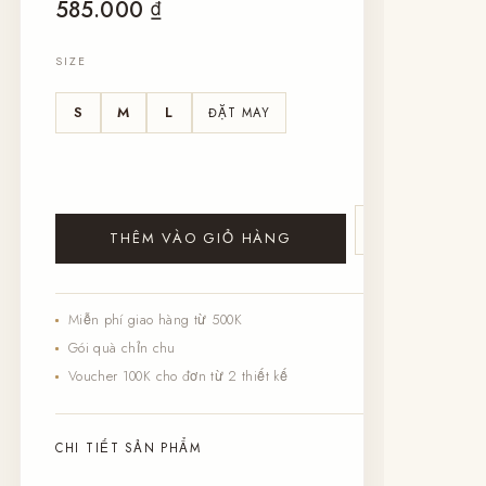
585.000
₫
SIZE
S
M
L
ĐẶT MAY
♡
THÊM VÀO GIỎ HÀNG
Miễn phí giao hàng từ 500K
Gói quà chỉn chu
Voucher 100K cho đơn từ 2 thiết kế
CHI TIẾT SẢN PHẨM