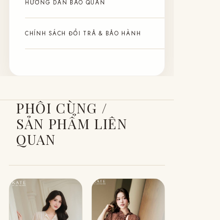
HƯỚNG DẪN BẢO QUẢN
CHÍNH SÁCH ĐỔI TRẢ & BẢO HÀNH
PHỐI CÙNG /
SẢN PHẨM LIÊN
QUAN