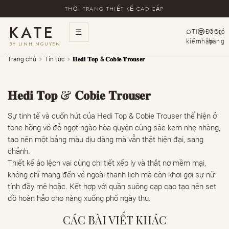
THỜI TRANG THIẾT KẾ CAO CẤP
KATE
☰
Tìm
Đăng
Giỏ
kiếm
nhập
hàng
BY LINH NGUYEN
»
»
Trang chủ
Tin tức
𝐇𝐞𝐝𝐢 𝐓𝐨𝐩 & 𝐂𝐨𝐛𝐢𝐞 𝐓𝐫𝐨𝐮𝐬𝐞𝐫
𝐇𝐞𝐝𝐢 𝐓𝐨𝐩 & 𝐂𝐨𝐛𝐢𝐞 𝐓𝐫𝐨𝐮𝐬𝐞𝐫
Sự tinh tế và cuốn hút của Hedi Top & Cobie Trouser thể hiện ở
tone hồng vỏ đỗ ngọt ngào hòa quyện cùng sắc kem nhẹ nhàng,
tạo nên một bảng màu dịu dàng mà vẫn thật hiện đại, sang
chảnh.
Thiết kế áo lệch vai cùng chi tiết xếp ly và thắt nơ mềm mại,
không chỉ mang đến vẻ ngoài thanh lịch mà còn khơi gợi sự nữ
tính đầy mê hoặc. Kết hợp với quần suông cạp cao tạo nên set
đồ hoàn hảo cho nàng xuống phố ngày thu.
CÁC BÀI VIẾT KHÁC