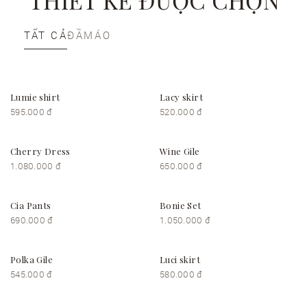
TẤT CẢ
ĐẦM
ÁO
Lumie shirt
Lacy skirt
595.000 đ
520.000 đ
Cherry Dress
Wine Gile
1.080.000 đ
650.000 đ
Cia Pants
Bonie Set
690.000 đ
1.050.000 đ
Polka Gile
Luci skirt
545.000 đ
580.000 đ