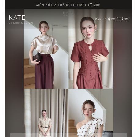
MIỄN PHÍ GIAO HÀNG CHO ĐƠN TỪ 500K
KATE
ĐĂNG NHẬP
GIỎ HÀNG
BY LINH NGUYEN