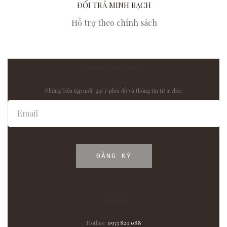
ĐỔI TRẢ MINH BẠCH
Hỗ trợ theo chính sách
NHẬN TIN TỪ KATE
Những biên tập mới, gợi ý phối đồ và thông tin từ atelier.
ĐĂNG KÝ
LIÊN HỆ
Hotline:
0973 829 088