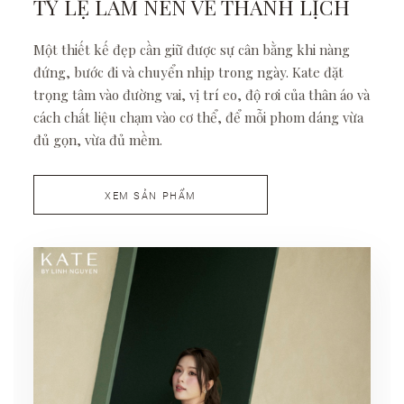
TỶ LỆ LÀM NÊN VẺ THANH LỊCH
Một thiết kế đẹp cần giữ được sự cân bằng khi nàng
đứng, bước đi và chuyển nhịp trong ngày. Kate đặt
trọng tâm vào đường vai, vị trí eo, độ rơi của thân áo và
cách chất liệu chạm vào cơ thể, để mỗi phom dáng vừa
đủ gọn, vừa đủ mềm.
XEM SẢN PHẨM