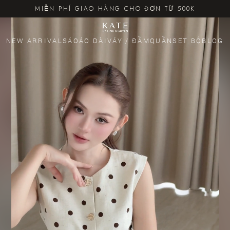
MIỄN PHÍ GIAO HÀNG CHO ĐƠN TỪ 500K
NEW ARRIVALS
ÁO
ÁO DÀI
VÁY / ĐẦM
QUẦN
SET BỘ
BLOG