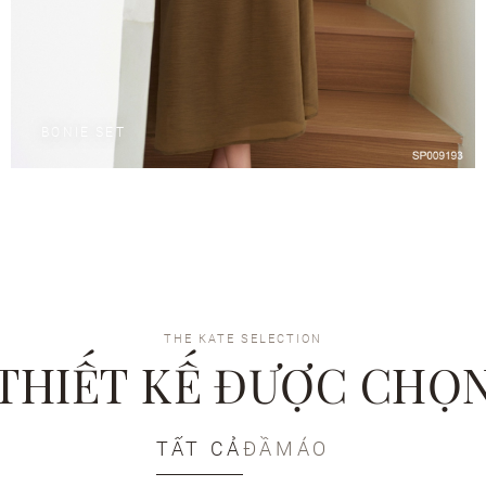
BONIE SET
THE KATE SELECTION
THIẾT KẾ ĐƯỢC CHỌ
TẤT CẢ
ĐẦM
ÁO