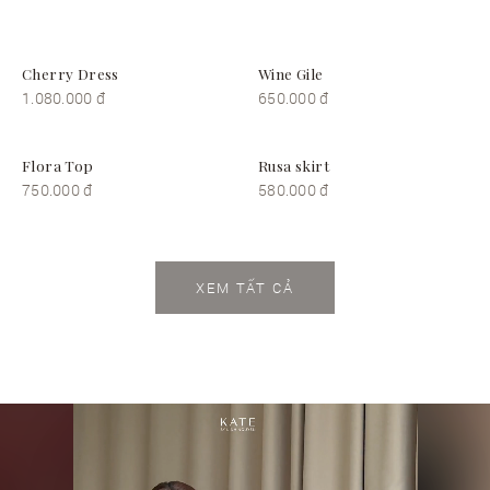
Cherry Dress
Wine Gile
1.080.000 đ
650.000 đ
Flora Top
Rusa skirt
750.000 đ
580.000 đ
XEM TẤT CẢ