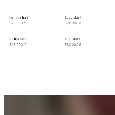
Lumie shirt
Lacy skirt
595.000 đ
520.000 đ
Polka Gile
Luci skirt
545.000 đ
580.000 đ